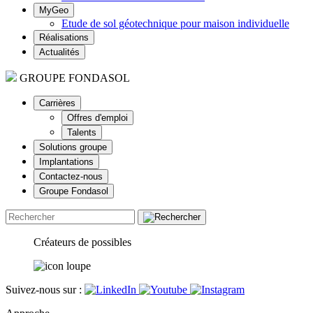
MyGeo
Etude de sol géotechnique pour maison individuelle
Réalisations
Actualités
GROUPE FONDASOL
Carrières
Offres d'emploi
Talents
Solutions groupe
Implantations
Contactez-nous
Groupe Fondasol
Créateurs de possibles
Suivez-nous sur :